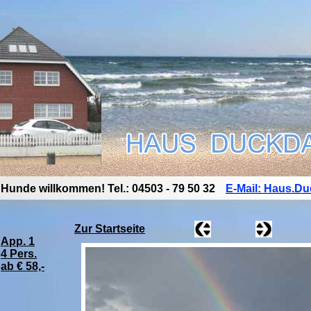
Hunde willkommen!
Tel.: 04503 - 79 50 32
E-Mail: Haus.D
Zur Startseite
App. 1
4 Pers.
ab € 58,-