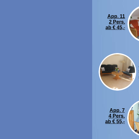
App. 11
2 Pers.
ab € 45,
-
App. 7
4 Pers.
ab € 55,-