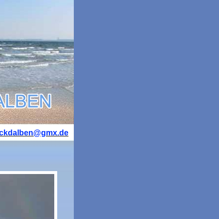
uckdalben@gmx.de