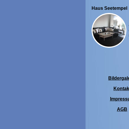
Haus Seetempel
Bildergal
Kontak
Impress
AGB