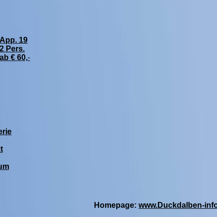
App. 19
2 Pers.
ab € 60,
-
erie
t
um
Homepage:
www.Duckdalben-inf