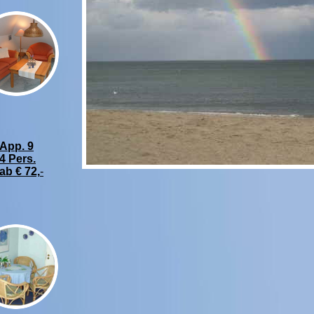
App. 9
4 Pers.
ab € 72,
-