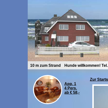
10 m zum Strand
Hunde willkommen!
Tel
Zur Starts
App. 1
4 Pers.
ab € 58,-