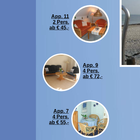
App. 11
2 Pers.
ab € 45,
-
App. 9
4 Pers.
ab € 72,
-
App. 7
4 Pers.
ab € 55,-