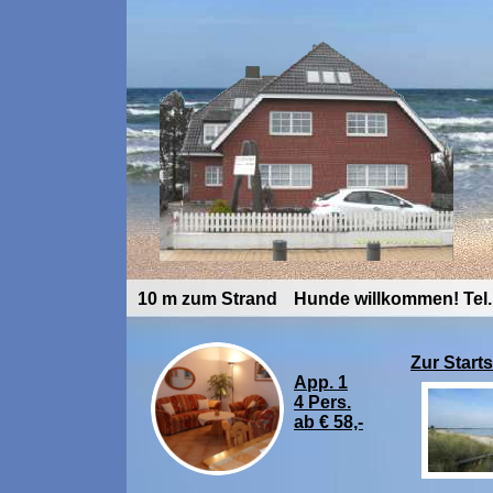
10 m zum Strand
Hunde willkommen!
Tel
Zur Starts
App. 1
4 Pers.
ab € 58,-