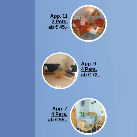
App. 11
2 Pers.
ab € 45,
-
App. 9
4 Pers.
ab € 72,
-
App. 7
4 Pers.
ab € 55,-